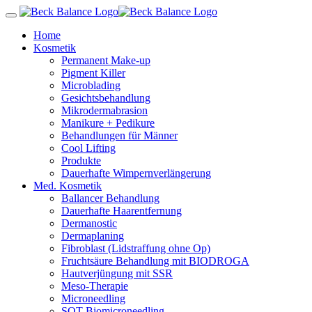
Home
Kosmetik
Permanent Make-up
Pigment Killer
Microblading
Gesichtsbehandlung
Mikrodermabrasion
Manikure + Pedikure
Behandlungen für Männer
Cool Lifting
Produkte
Dauerhafte Wimpernverlängerung
Med. Kosmetik
Ballancer Behandlung
Dauerhafte Haarentfernung
Dermanostic
Dermaplaning
Fibroblast (Lidstraffung ohne Op)
Fruchtsäure Behandlung mit BIODROGA
Hautverjüngung mit SSR
Meso-Therapie
Microneedling
SQT Biomicroneedling